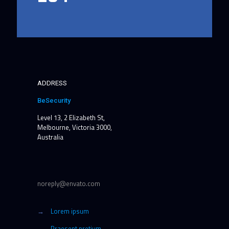
ADDRESS
BeSecurity
Level 13, 2 Elizabeth St,
Melbourne, Victoria 3000,
Australia
noreply@envato.com
→
Lorem ipsum
→
Praesent pretium