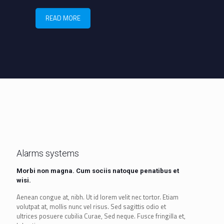
READ MORE
Alarms systems
Morbi non magna. Cum sociis natoque penatibus et
wisi.
Aenean congue at, nibh. Ut id lorem velit nec tortor. Etiam
volutpat at, mollis nunc vel risus. Sed sagittis odio et
ultrices posuere cubilia Curae, Sed neque. Fusce fringilla et,